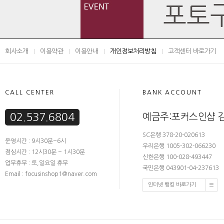
회사소개
이용약관
이용안내
개인정보처리방침
고객센터 바로가기
CALL CENTER
BANK ACCOUNT
02.537.6804
예금주:포커스인샵 
SC은행 378-20-020613
운영시간 : 9시30분~6시
우리은행 1005-302-066230
점심시간 : 12시30분 ~ 1시30분
신한은행 100-028-493447
업무휴무 : 토,일요일 휴무
국민은행 043901-04-237613
Email : focusinshop1@naver.com
인터넷 뱅킹 바로가기