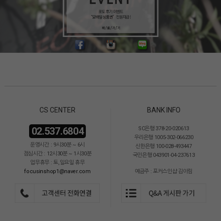
CS CENTER
BANK INFO
02.537.6804
SC은행 378-20-020613
우리은행 1005-302-066230
운영시간 : 9시30분 ~ 6시
신한은행 100-028-493447
점심시간 : 12시30분 ~ 1시30분
국민은행 043901-04-237613
업무휴무 : 토,일요일 휴무
focusinshop1@naver.com
예금주 : 포커스인샵 김이림