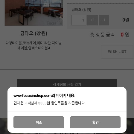
딤타오 (창원)
0
원
+1
-1
딤타오 (창원)
0
원
총 상품 금액
다정테이블,코뉴체어,리미 라탄 다이닝
테이블,알렉스테이블4
WISH LIST
상세정보 새창 열기
www.focusinshop.com의 페이지 내용:
상세 정보를 확대해 보실 수 있습니다.
앱다운 고객님께 5000원 할인쿠폰을 지급합니다.
취소
확인