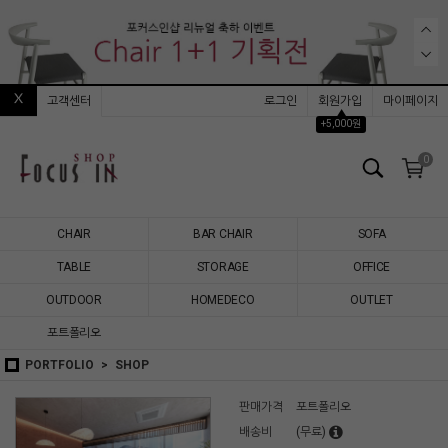
고객센터
로그인
회원가입
마이페이지
▲
+5,000원
0
CHAIR
BAR CHAIR
SOFA
TABLE
STORAGE
OFFICE
OUTDOOR
HOMEDECO
OUTLET
포트폴리오
PORTFOLIO
SHOP
판매가격
포트폴리오
배송비
(무료)