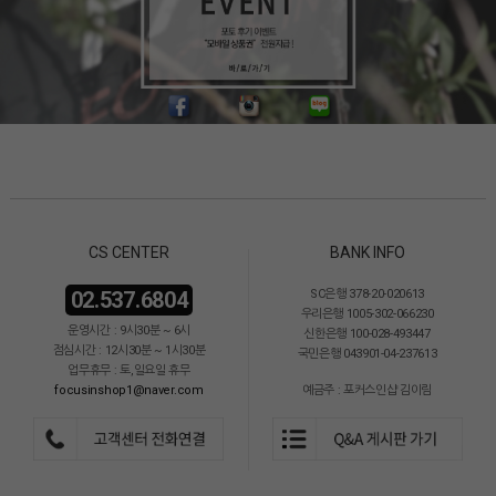
CS CENTER
BANK INFO
02.537.6804
SC은행 378-20-020613
우리은행 1005-302-066230
운영시간 : 9시30분 ~ 6시
신한은행 100-028-493447
점심시간 : 12시30분 ~ 1시30분
국민은행 043901-04-237613
업무휴무 : 토,일요일 휴무
focusinshop1@naver.com
예금주 : 포커스인샵 김이림