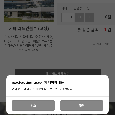
카페 레드인블루 (고성)
0
원
+1
-1
카페 레드인블루 (고성)
0
원
총 상품 금액
다정테이블,카울테이블, 주문제작체어,
다정사각테이블,다정테이블2,보뉴스툴,
WISH LIST
파라솔,야외용테이블,체어,잰시체어,수
우젠 라운지체어
상세정보 새창 열기
www.focusinshop.com의 페이지 내용:
앱다운 고객님께 5000원 할인쿠폰을 지급합니다.
상세 정보를 확대해 보실 수 있습니다.
취소
확인