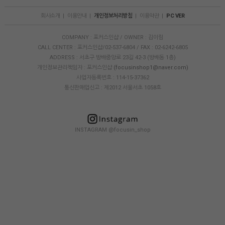
회사소개
|
이용안내
|
개인정보처리방침
|
이용약관
|
PC VER
COMPANY : 포커스인샵 / OWNER : 김이림
CALL CENTER : 포커스인샵/02-537-6804 / FAX : 02-6242-6805
ADDRESS : 서초구 방배중앙로 23길 42-3 (방배동 1층)
개인정보관리책임자 : 포커스인샵
(focusinshop1@naver.com)
사업자등록번호 : 114-15-37362
통신판매업신고 : 제2012 서울서초 1058호
INSTAGRAM @focusin_shop