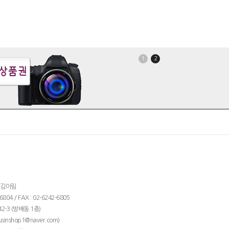
1
2
: 김이림
04 / FAX : 02-6242-6805
2-3 (방배동 1층)
)
usinshop1@naver.com