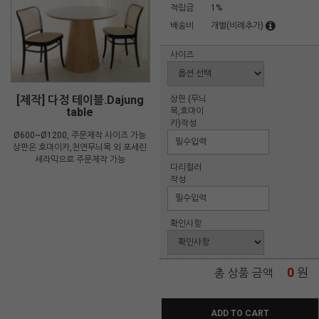
적립금
1%
배송비
개별(비례추가)
사이즈
[제작] 다정 테이블.Dajung
상판 (무늬
table
목,호마이
카)작성
Ø600~Ø1200, 주문제작 사이즈 가능
상판은 호마이카,천연무늬목 외 포세린
세라믹으로 주문제작 가능
다리컬러
작성
확인사항
0
원
총 상품 금액
ADD TO CART