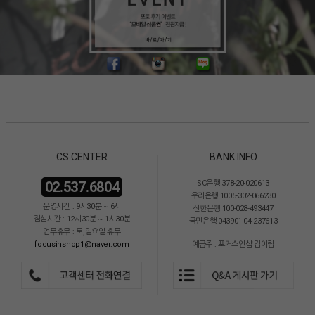
CS CENTER
BANK INFO
02.537.6804
SC은행 378-20-020613
우리은행 1005-302-066230
운영시간 : 9시30분 ~ 6시
신한은행 100-028-493447
점심시간 : 12시30분 ~ 1시30분
국민은행 043901-04-237613
업무휴무 : 토,일요일 휴무
focusinshop1@naver.com
예금주 : 포커스인샵 김이림