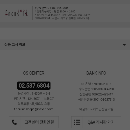
상품 고시 정보
CS CENTER
BANK INFO
02.537.6804
SC은행 378-20-020613
우리은행 1005-302-066230
운영시간 : 9시30분 ~ 6시
신한은행 100-028-493447
점심시간 : 12시30분 ~ 1시30분
국민은행 043901-04-237613
업무휴무 : 토,일요일 휴무
focusinshop1@naver.com
예금주 : 포커스인샵 김이림