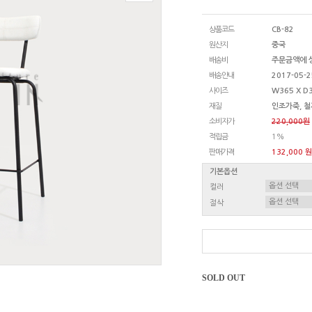
상품코드
CB-82
원산지
중국
배송비
주문금액에 
배송안내
2017-05-2
사이즈
W365 X D3
재질
인조가죽, 철
소비자가
220,000원
적립금
1%
판매가격
132,000 원
기본옵션
컬러
절삭
SOLD OUT