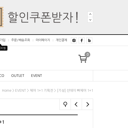
가입
주문/배송조회
마이페이지
개인결제
▲
000원
0
CO
OUTLET
EVENT
>
>
> [기성] 선데이 빠체어 1+1
Home
EVENT
체어 1+1 기획전
+1